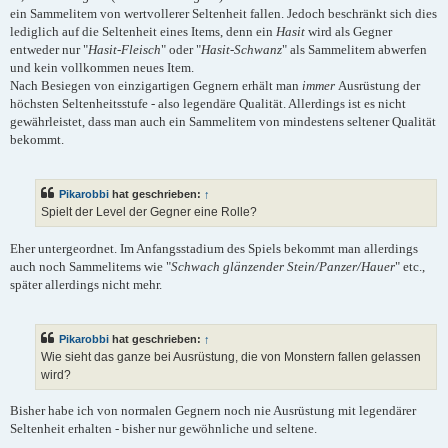
ein Sammelitem von wertvollerer Seltenheit fallen. Jedoch beschränkt sich dies
lediglich auf die Seltenheit eines Items, denn ein
Hasit
wird als Gegner
entweder nur "
Hasit-Fleisch
" oder "
Hasit-Schwanz
" als Sammelitem abwerfen
und kein vollkommen neues Item.
Nach Besiegen von einzigartigen Gegnern erhält man
immer
Ausrüstung der
höchsten Seltenheitsstufe - also legendäre Qualität. Allerdings ist es nicht
gewährleistet, dass man auch ein Sammelitem von mindestens seltener Qualität
bekommt.
Pikarobbi
hat geschrieben:
↑
Spielt der Level der Gegner eine Rolle?
Eher untergeordnet. Im Anfangsstadium des Spiels bekommt man allerdings
auch noch Sammelitems wie "
Schwach glänzender Stein/Panzer/Hauer
" etc.,
später allerdings nicht mehr.
Pikarobbi
hat geschrieben:
↑
Wie sieht das ganze bei Ausrüstung, die von Monstern fallen gelassen
wird?
Bisher habe ich von normalen Gegnern noch nie Ausrüstung mit legendärer
Seltenheit erhalten - bisher nur gewöhnliche und seltene.