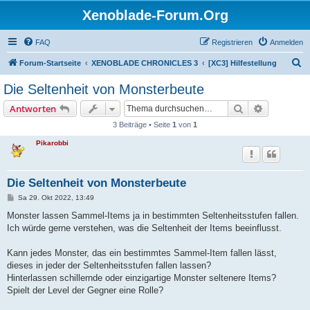
Xenoblade-Forum.Org
FAQ
Registrieren
Anmelden
S
Forum-Startseite
XENOBLADE CHRONICLES 3
[XC3] Hilfestellung
u
Die Seltenheit von Monsterbeute
c
Suche
Erweiterte
Antworten
h
3 Beiträge • Seite
1
von
1
e
Pikarobbi
Die Seltenheit von Monsterbeute
B
Sa 29. Okt 2022, 13:49
e
i
Monster lassen Sammel-Items ja in bestimmten Seltenheitsstufen fallen.
t
Ich würde gerne verstehen, was die Seltenheit der Items beeinflusst.
r
a
g
Kann jedes Monster, das ein bestimmtes Sammel-Item fallen lässt,
dieses in jeder der Seltenheitsstufen fallen lassen?
Hinterlassen schillernde oder einzigartige Monster seltenere Items?
Spielt der Level der Gegner eine Rolle?