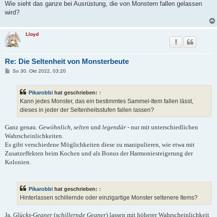
Wie sieht das ganze bei Ausrüstung, die von Monstern fallen gelassen
wird?
Lloyd
Re: Die Seltenheit von Monsterbeute
B
So 30. Okt 2022, 03:20
e
i
t
Pikarobbi
hat geschrieben:
↑
r
a
Kann jedes Monster, das ein bestimmtes Sammel-Item fallen lässt,
g
dieses in jeder der Seltenheitsstufen fallen lassen?
Ganz genau.
Gewöhnlich
,
selten
und
legendär
- nur mit unterschiedlichen
Wahrscheinlichkeiten.
Es gibt verschiedene Möglichkeiten diese zu manipulieren, wie etwa mit
Zusatzeffekten beim Kochen und als Bonus der Harmoniesteigerung der
Kolonien.
Pikarobbi
hat geschrieben:
↑
Hinterlassen schillernde oder einzigartige Monster seltenere Items?
Ja,
Glücks-Gegner
(
schillernde Gegner
) lassen mit höherer Wahrscheinlichkeit