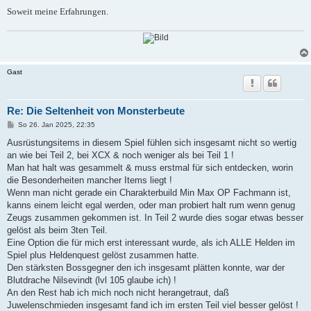
Soweit meine Erfahrungen.
Gast
Re: Die Seltenheit von Monsterbeute
B
So 26. Jan 2025, 22:35
e
i
Ausrüstungsitems in diesem Spiel fühlen sich insgesamt nicht so wertig
t
an wie bei Teil 2, bei XCX & noch weniger als bei Teil 1 !
r
a
Man hat halt was gesammelt & muss erstmal für sich entdecken, worin
g
die Besonderheiten mancher Items liegt !
Wenn man nicht gerade ein Charakterbuild Min Max OP Fachmann ist,
kanns einem leicht egal werden, oder man probiert halt rum wenn genug
Zeugs zusammen gekommen ist. In Teil 2 wurde dies sogar etwas besser
gelöst als beim 3ten Teil.
Eine Option die für mich erst interessant wurde, als ich ALLE Helden im
Spiel plus Heldenquest gelöst zusammen hatte.
Den stärksten Bossgegner den ich insgesamt plätten konnte, war der
Blutdrache Nilsevindt (lvl 105 glaube ich) !
An den Rest hab ich mich noch nicht herangetraut, daß
Juwelenschmieden insgesamt fand ich im ersten Teil viel besser gelöst !