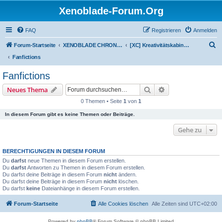
Xenoblade-Forum.Org
FAQ
Registrieren
Anmelden
S
Forum-Startseite
XENOBLADE CHRONICLES / DEFINITIVE EDITION / FUTURE CONNECTED
[XC] Kreativitätskabinett
u
Fanfictions
c
Fanfictions
h
Suche
Erweiterte Suche
Neues Thema
e
0 Themen • Seite
1
von
1
In diesem Forum gibt es keine Themen oder Beiträge.
Gehe zu
BERECHTIGUNGEN IN DIESEM FORUM
Du
darfst
neue Themen in diesem Forum erstellen.
Du
darfst
Antworten zu Themen in diesem Forum erstellen.
Du darfst deine Beiträge in diesem Forum
nicht
ändern.
Du darfst deine Beiträge in diesem Forum
nicht
löschen.
Du darfst
keine
Dateianhänge in diesem Forum erstellen.
Forum-Startseite
Alle Cookies löschen
Alle Zeiten sind
UTC+02:00
Powered by
phpBB
® Forum Software © phpBB Limited