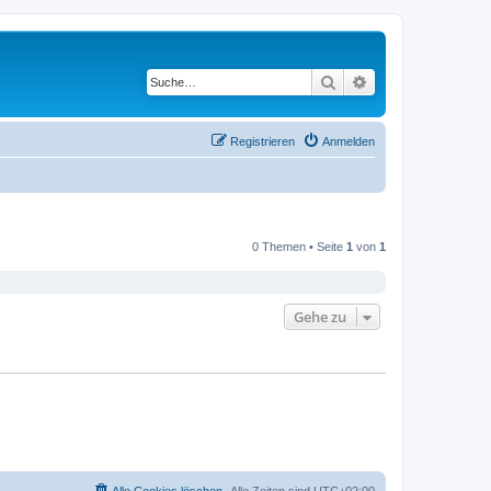
Suche
Erweiterte Suche
Registrieren
Anmelden
0 Themen • Seite
1
von
1
Gehe zu