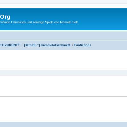
.Org
lade Chronicles und sonstige Spiele von Monolith Soft
STE ZUKUNFT
[XC3-DLC] Kreativitätskabinett
Fanfictions
eiterte Suche