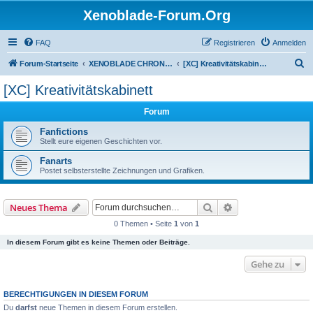
Xenoblade-Forum.Org
FAQ
Registrieren
Anmelden
S
Forum-Startseite
XENOBLADE CHRONICLES / DEFINITIVE EDITION / FUTURE CONNECTED
[XC] Kreativitätskabinett
u
[XC] Kreativitätskabinett
c
Forum
h
e
Fanfictions
Stellt eure eigenen Geschichten vor.
Fanarts
Postet selbsterstellte Zeichnungen und Grafiken.
Suche
Erweiterte Suche
Neues Thema
0 Themen • Seite
1
von
1
In diesem Forum gibt es keine Themen oder Beiträge.
Gehe zu
BERECHTIGUNGEN IN DIESEM FORUM
Du
darfst
neue Themen in diesem Forum erstellen.