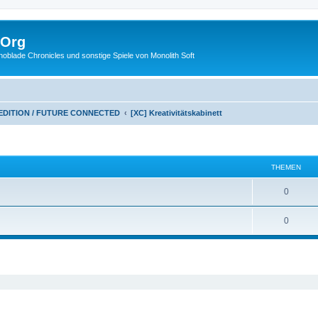
.Org
lade Chronicles und sonstige Spiele von Monolith Soft
 EDITION / FUTURE CONNECTED
[XC] Kreativitätskabinett
THEMEN
0
0
eiterte Suche