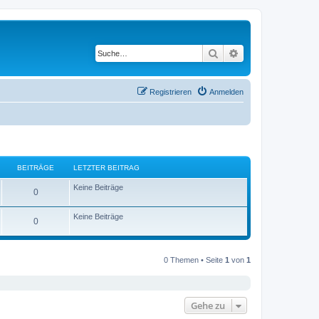
Suche
Erweiterte Suche
Registrieren
Anmelden
BEITRÄGE
LETZTER BEITRAG
Keine Beiträge
0
Keine Beiträge
0
0 Themen • Seite
1
von
1
Gehe zu