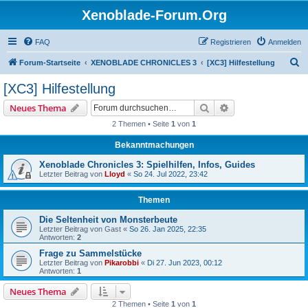
Xenoblade-Forum.Org
FAQ
Registrieren
Anmelden
S
Forum-Startseite
XENOBLADE CHRONICLES 3
[XC3] Hilfestellung
u
[XC3] Hilfestellung
c
Suche
Erweiterte Suche
Neues Thema
h
2 Themen • Seite
1
von
1
e
Bekanntmachungen
Xenoblade Chronicles 3: Spielhilfen, Infos, Guides
Letzter Beitrag von
Lloyd
«
So 24. Jul 2022, 23:42
Themen
Die Seltenheit von Monsterbeute
Letzter Beitrag von
Gast
«
So 26. Jan 2025, 22:35
Antworten:
2
Frage zu Sammelstücke
Letzter Beitrag von
Pikarobbi
«
Di 27. Jun 2023, 00:12
Antworten:
1
Neues Thema
2 Themen • Seite
1
von
1