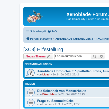
Xenoblade-Forum
Das Community-Forum rund um Xenob
Schnellzugriff
FAQ
Forum-Startseite
XENOBLADE CHRONICLES 3
[XC3] Hil
[XC3] Hilfestellung
Suche
Erw
Neues Thema
BEKANNTMACHUNGEN
Xenoblade Chronicles 3: Spielhilfen, Infos, Gu
von
Lloyd
»
So 24. Jul 2022, 23:42
THEMEN
Die Seltenheit von Monsterbeute
von
Pikarobbi
»
Sa 29. Okt 2022, 13:49
Frage zu Sammelstücke
von
Lan-Lan
»
Fr 9. Jun 2023, 17:59