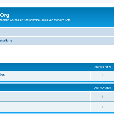
.Org
lade Chronicles und sonstige Spiele von Monolith Soft
festellung
eiterte Suche
ANTWORTEN
ides
0
ANTWORTEN
2
1