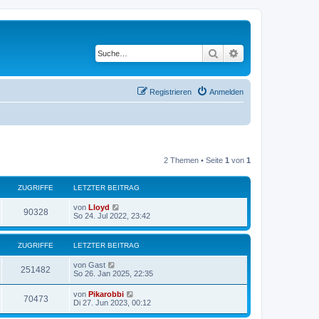
Suche
Erweiterte Suche
Registrieren
Anmelden
2 Themen • Seite
1
von
1
ZUGRIFFE
LETZTER BEITRAG
von
Lloyd
90328
So 24. Jul 2022, 23:42
ZUGRIFFE
LETZTER BEITRAG
von
Gast
251482
So 26. Jan 2025, 22:35
von
Pikarobbi
70473
Di 27. Jun 2023, 00:12