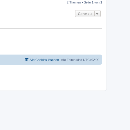
2 Themen • Seite
1
von
1
Gehe zu
Alle Cookies löschen
Alle Zeiten sind
UTC+02:00