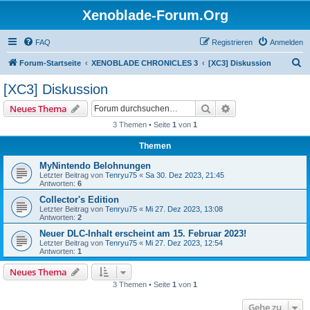
Xenoblade-Forum.Org
FAQ
Registrieren
Anmelden
S
Forum-Startseite
XENOBLADE CHRONICLES 3
[XC3] Diskussion
u
[XC3] Diskussion
c
Suche
Erweiterte Suche
Neues Thema
h
3 Themen • Seite
1
von
1
e
Themen
MyNintendo Belohnungen
Letzter Beitrag von
Tenryu75
«
Sa 30. Dez 2023, 21:45
Antworten:
6
Collector's Edition
Letzter Beitrag von
Tenryu75
«
Mi 27. Dez 2023, 13:08
Antworten:
2
Neuer DLC-Inhalt erscheint am 15. Februar 2023!
Letzter Beitrag von
Tenryu75
«
Mi 27. Dez 2023, 12:54
Antworten:
1
Neues Thema
3 Themen • Seite
1
von
1
Gehe zu