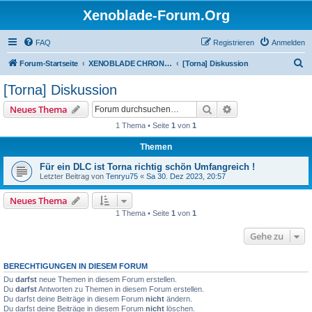
Xenoblade-Forum.Org
FAQ
Registrieren
Anmelden
S
Forum-Startseite
XENOBLADE CHRONICLES 2: TORNA - THE GOLDEN COUNTRY
[Torna] Diskussion
u
[Torna] Diskussion
c
Suche
Erweiterte Suche
Neues Thema
h
1 Thema • Seite
1
von
1
e
Themen
Für ein DLC ist Torna richtig schön Umfangreich !
Letzter Beitrag von
Tenryu75
«
Sa 30. Dez 2023, 20:57
Neues Thema
1 Thema • Seite
1
von
1
Gehe zu
BERECHTIGUNGEN IN DIESEM FORUM
Du
darfst
neue Themen in diesem Forum erstellen.
Du
darfst
Antworten zu Themen in diesem Forum erstellen.
Du darfst deine Beiträge in diesem Forum
nicht
ändern.
Du darfst deine Beiträge in diesem Forum
nicht
löschen.