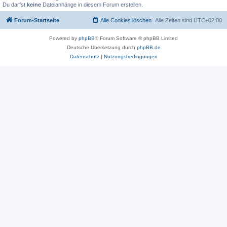
Du darfst
keine
Dateianhänge in diesem Forum erstellen.
Forum-Startseite
Alle Cookies löschen
Alle Zeiten sind
UTC+02:00
Powered by
phpBB
® Forum Software © phpBB Limited
Deutsche Übersetzung durch
phpBB.de
Datenschutz
|
Nutzungsbedingungen