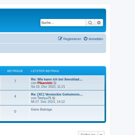
Suche
Erweiterte Suche
Registrieren
Anmelden
BEITRÄGE
LETZTER BEITRAG
Re: Wie kann ich bei Xenoblad…
7
N
von
Pikarobbi
e
Sa 10. Dez 2022, 11:21
u
e
Re: [XC] Versteckte Geheimnis…
4
s
N
von
Tenryu75
t
e
Mi 27. Dez 2023, 14:12
e
u
r
e
Keine Beiträge
0
B
s
e
t
i
e
t
r
r
B
a
e
g
i
Gehe zu