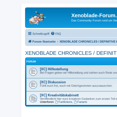
Xenoblade-Forum
Das Community-Forum rund um Xenob
Schnellzugriff
FAQ
Forum-Startseite
XENOBLADE CHRONICLES / DEFINITIVE
XENOBLADE CHRONICLES / DEFINIT
FORUM
[XC] Hilfestellung
Bei Fragen geben wir Hilfestellung und stehen euch Rede und
[XC] Diskussion
Fühlt euch frei, euch mit Gleichgesinnten auszutauschen.
[XC] Kreativitätskabinett
Veröffentlicht hier eure kreativen Gedanken zum ersten Teil
Unterforen:
Fanfictions
,
Fanarts