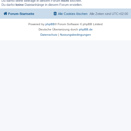
Du darfst deine Beiträge in diesem Forum
nicht
löschen.
Du darfst
keine
Dateianhänge in diesem Forum erstellen.
Forum-Startseite
Alle Cookies löschen
Alle Zeiten sind
UTC+02:00
Powered by
phpBB
® Forum Software © phpBB Limited
Deutsche Übersetzung durch
phpBB.de
Datenschutz
|
Nutzungsbedingungen