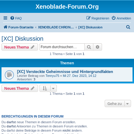
Xenoblade-Forum.Org
FAQ
Registrieren
Anmelden
S
Forum-Startseite
XENOBLADE CHRONICLES / DEFINITIVE EDITION / FUTURE CONNECTED
[XC] Diskussion
u
[XC] Diskussion
c
Suche
Erweiterte Suche
Neues Thema
h
1 Thema • Seite
1
von
1
e
Themen
[XC] Versteckte Geheimnisse und Hintergrundfakten
Letzter Beitrag von
Tenryu75
«
Mi 27. Dez 2023, 14:12
Antworten:
3
Neues Thema
1 Thema • Seite
1
von
1
Gehe zu
BERECHTIGUNGEN IN DIESEM FORUM
Du
darfst
neue Themen in diesem Forum erstellen.
Du
darfst
Antworten zu Themen in diesem Forum erstellen.
Du darfst deine Beiträge in diesem Forum
nicht
ändern.