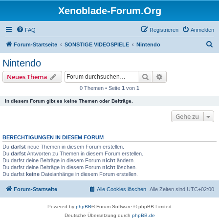
Xenoblade-Forum.Org
FAQ
Registrieren
Anmelden
S
Forum-Startseite
SONSTIGE VIDEOSPIELE
Nintendo
u
Nintendo
c
Suche
Erweiterte Suche
Neues Thema
h
0 Themen • Seite
1
von
1
e
In diesem Forum gibt es keine Themen oder Beiträge.
Gehe zu
BERECHTIGUNGEN IN DIESEM FORUM
Du
darfst
neue Themen in diesem Forum erstellen.
Du
darfst
Antworten zu Themen in diesem Forum erstellen.
Du darfst deine Beiträge in diesem Forum
nicht
ändern.
Du darfst deine Beiträge in diesem Forum
nicht
löschen.
Du darfst
keine
Dateianhänge in diesem Forum erstellen.
Forum-Startseite
Alle Cookies löschen
Alle Zeiten sind
UTC+02:00
Powered by
phpBB
® Forum Software © phpBB Limited
Deutsche Übersetzung durch
phpBB.de