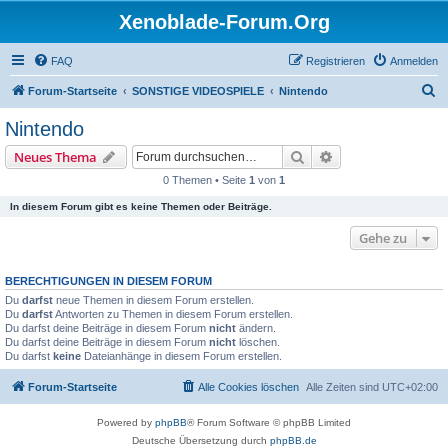
Xenoblade-Forum.Org
FAQ
Registrieren
Anmelden
S
Forum-Startseite
SONSTIGE VIDEOSPIELE
Nintendo
u
Nintendo
c
Suche
Erweiterte Suche
Neues Thema
h
0 Themen • Seite
1
von
1
e
In diesem Forum gibt es keine Themen oder Beiträge.
Gehe zu
BERECHTIGUNGEN IN DIESEM FORUM
Du
darfst
neue Themen in diesem Forum erstellen.
Du
darfst
Antworten zu Themen in diesem Forum erstellen.
Du darfst deine Beiträge in diesem Forum
nicht
ändern.
Du darfst deine Beiträge in diesem Forum
nicht
löschen.
Du darfst
keine
Dateianhänge in diesem Forum erstellen.
Forum-Startseite
Alle Cookies löschen
Alle Zeiten sind
UTC+02:00
Powered by
phpBB
® Forum Software © phpBB Limited
Deutsche Übersetzung durch
phpBB.de