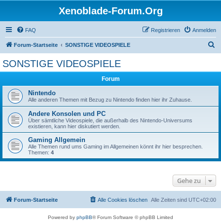
Xenoblade-Forum.Org
FAQ
Registrieren
Anmelden
S
Forum-Startseite
SONSTIGE VIDEOSPIELE
u
SONSTIGE VIDEOSPIELE
c
Forum
h
e
Nintendo
Alle anderen Themen mit Bezug zu Nintendo finden hier ihr Zuhause.
Andere Konsolen und PC
Über sämtliche Videospiele, die außerhalb des Nintendo-Universums
existieren, kann hier diskutiert werden.
Gaming Allgemein
Alle Themen rund ums Gaming im Allgemeinen könnt ihr hier besprechen.
Themen:
4
Gehe zu
Forum-Startseite
Alle Cookies löschen
Alle Zeiten sind
UTC+02:00
Powered by
phpBB
® Forum Software © phpBB Limited