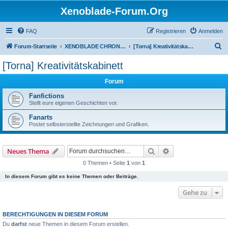
Xenoblade-Forum.Org
FAQ
Registrieren
Anmelden
S
Forum-Startseite
XENOBLADE CHRONICLES 2: TORNA - THE GOLDEN COUNTRY
[Torna] Kreativitätskabinett
u
[Torna] Kreativitätskabinett
c
Forum
h
e
Fanfictions
Stellt eure eigenen Geschichten vor.
Fanarts
Postet selbsterstellte Zeichnungen und Grafiken.
Suche
Erweiterte Suche
Neues Thema
0 Themen • Seite
1
von
1
In diesem Forum gibt es keine Themen oder Beiträge.
Gehe zu
BERECHTIGUNGEN IN DIESEM FORUM
Du
darfst
neue Themen in diesem Forum erstellen.