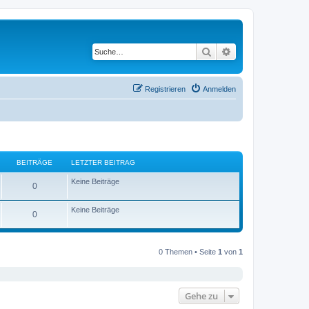
Suche
Erweiterte Suche
Registrieren
Anmelden
BEITRÄGE
LETZTER BEITRAG
Keine Beiträge
0
Keine Beiträge
0
0 Themen • Seite
1
von
1
Gehe zu