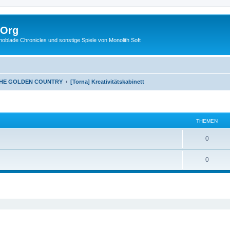
.Org
lade Chronicles und sonstige Spiele von Monolith Soft
THE GOLDEN COUNTRY
[Torna] Kreativitätskabinett
THEMEN
0
0
eiterte Suche