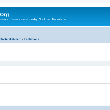
.Org
lade Chronicles und sonstige Spiele von Monolith Soft
ativitätskabinett
Fanfictions
eiterte Suche