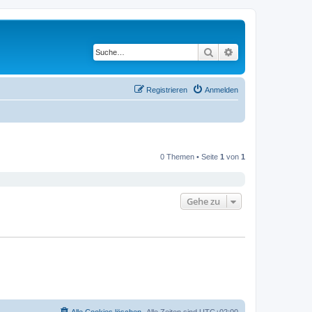
Suche
Erweiterte Suche
Registrieren
Anmelden
0 Themen • Seite
1
von
1
Gehe zu