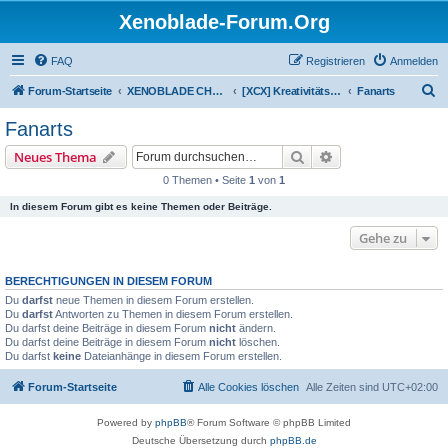
Xenoblade-Forum.Org
FAQ
Registrieren
Anmelden
S
Forum-Startseite
XENOBLADE CHRONICLES X
[XCX] Kreativitätskabinett
Fanarts
u
Fanarts
c
Suche
Erweiterte Suche
Neues Thema
h
0 Themen • Seite
1
von
1
e
In diesem Forum gibt es keine Themen oder Beiträge.
Gehe zu
BERECHTIGUNGEN IN DIESEM FORUM
Du
darfst
neue Themen in diesem Forum erstellen.
Du
darfst
Antworten zu Themen in diesem Forum erstellen.
Du darfst deine Beiträge in diesem Forum
nicht
ändern.
Du darfst deine Beiträge in diesem Forum
nicht
löschen.
Du darfst
keine
Dateianhänge in diesem Forum erstellen.
Forum-Startseite
Alle Cookies löschen
Alle Zeiten sind
UTC+02:00
Powered by
phpBB
® Forum Software © phpBB Limited
Deutsche Übersetzung durch
phpBB.de