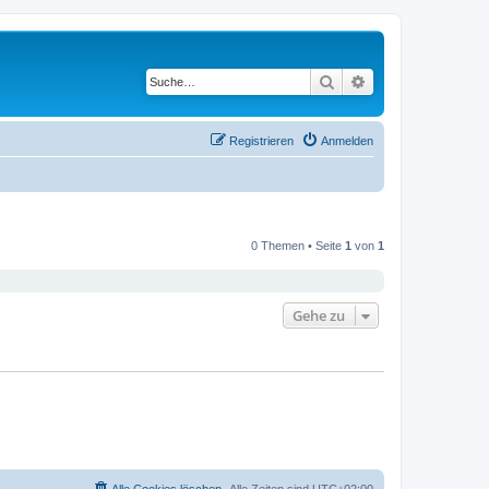
Suche
Erweiterte Suche
Registrieren
Anmelden
0 Themen • Seite
1
von
1
Gehe zu