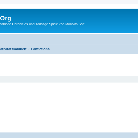
.Org
lade Chronicles und sonstige Spiele von Monolith Soft
ativitätskabinett
Fanfictions
eiterte Suche