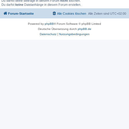
Du darfst deine Beiträge in diesem Forum
nicht
löschen.
Du darfst
keine
Dateianhänge in diesem Forum erstellen.
Forum-Startseite
Alle Cookies löschen
Alle Zeiten sind
UTC+02:00
Powered by
phpBB
® Forum Software © phpBB Limited
Deutsche Übersetzung durch
phpBB.de
Datenschutz
|
Nutzungsbedingungen