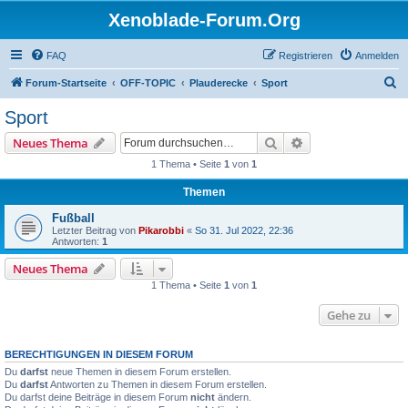
Xenoblade-Forum.Org
FAQ
Registrieren
Anmelden
S
Forum-Startseite
OFF-TOPIC
Plauderecke
Sport
u
Sport
c
Suche
Erweiterte Suche
Neues Thema
h
1 Thema • Seite
1
von
1
e
Themen
Fußball
Letzter Beitrag von
Pikarobbi
«
So 31. Jul 2022, 22:36
Antworten:
1
Neues Thema
1 Thema • Seite
1
von
1
Gehe zu
BERECHTIGUNGEN IN DIESEM FORUM
Du
darfst
neue Themen in diesem Forum erstellen.
Du
darfst
Antworten zu Themen in diesem Forum erstellen.
Du darfst deine Beiträge in diesem Forum
nicht
ändern.