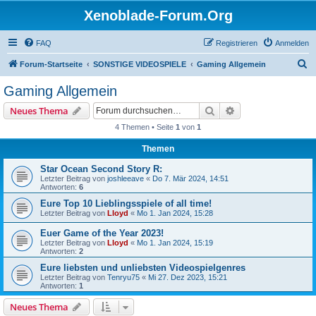
Xenoblade-Forum.Org
FAQ
Registrieren
Anmelden
S
Forum-Startseite
SONSTIGE VIDEOSPIELE
Gaming Allgemein
u
Gaming Allgemein
c
Suche
Erweiterte Suche
Neues Thema
h
4 Themen • Seite
1
von
1
e
Themen
Star Ocean Second Story R:
Letzter Beitrag von
joshleeave
«
Do 7. Mär 2024, 14:51
Antworten:
6
Eure Top 10 Lieblingsspiele of all time!
Letzter Beitrag von
Lloyd
«
Mo 1. Jan 2024, 15:28
Euer Game of the Year 2023!
Letzter Beitrag von
Lloyd
«
Mo 1. Jan 2024, 15:19
Antworten:
2
Eure liebsten und unliebsten Videospielgenres
Letzter Beitrag von
Tenryu75
«
Mi 27. Dez 2023, 15:21
Antworten:
1
Neues Thema