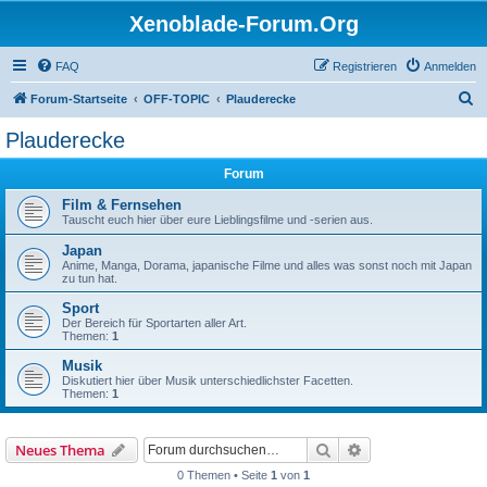
Xenoblade-Forum.Org
FAQ
Registrieren
Anmelden
S
Forum-Startseite
OFF-TOPIC
Plauderecke
u
Plauderecke
c
Forum
h
e
Film & Fernsehen
Tauscht euch hier über eure Lieblingsfilme und -serien aus.
Japan
Anime, Manga, Dorama, japanische Filme und alles was sonst noch mit Japan
zu tun hat.
Sport
Der Bereich für Sportarten aller Art.
Themen:
1
Musik
Diskutiert hier über Musik unterschiedlichster Facetten.
Themen:
1
Suche
Erweiterte Suche
Neues Thema
0 Themen • Seite
1
von
1