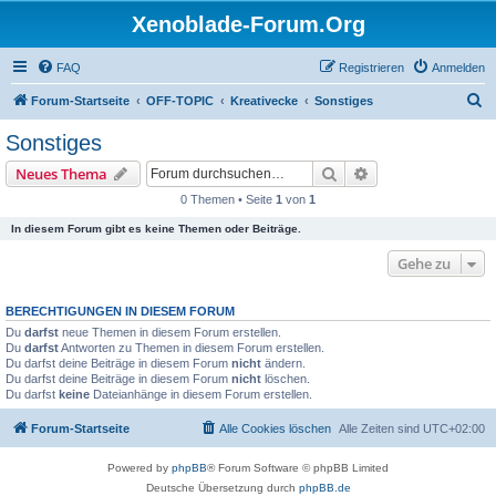
Xenoblade-Forum.Org
FAQ
Registrieren
Anmelden
S
Forum-Startseite
OFF-TOPIC
Kreativecke
Sonstiges
u
Sonstiges
c
Suche
Erweiterte Suche
Neues Thema
h
0 Themen • Seite
1
von
1
e
In diesem Forum gibt es keine Themen oder Beiträge.
Gehe zu
BERECHTIGUNGEN IN DIESEM FORUM
Du
darfst
neue Themen in diesem Forum erstellen.
Du
darfst
Antworten zu Themen in diesem Forum erstellen.
Du darfst deine Beiträge in diesem Forum
nicht
ändern.
Du darfst deine Beiträge in diesem Forum
nicht
löschen.
Du darfst
keine
Dateianhänge in diesem Forum erstellen.
Forum-Startseite
Alle Cookies löschen
Alle Zeiten sind
UTC+02:00
Powered by
phpBB
® Forum Software © phpBB Limited
Deutsche Übersetzung durch
phpBB.de