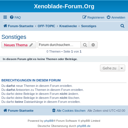
Xenoblade-Forum.Org
FAQ
Registrieren
Anmelden
S
Forum-Startseite
OFF-TOPIC
Kreativecke
Sonstiges
u
Sonstiges
c
Suche
Erweiterte Suche
Neues Thema
h
0 Themen • Seite
1
von
1
e
In diesem Forum gibt es keine Themen oder Beiträge.
Gehe zu
BERECHTIGUNGEN IN DIESEM FORUM
Du
darfst
neue Themen in diesem Forum erstellen.
Du
darfst
Antworten zu Themen in diesem Forum erstellen.
Du darfst deine Beiträge in diesem Forum
nicht
ändern.
Du darfst deine Beiträge in diesem Forum
nicht
löschen.
Du darfst
keine
Dateianhänge in diesem Forum erstellen.
Forum-Startseite
Alle Cookies löschen
Alle Zeiten sind
UTC+02:00
Powered by
phpBB
® Forum Software © phpBB Limited
Deutsche Übersetzung durch
phpBB.de