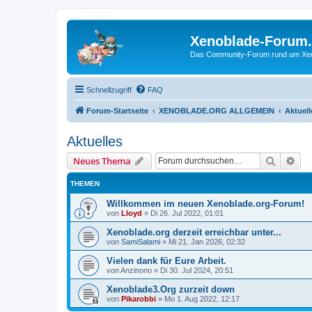
Xenoblade-Forum
Das Community-Forum rund um Xenob
Schnellzugriff
FAQ
Forum-Startseite
XENOBLADE.ORG ALLGEMEIN
Aktuell
Aktuelles
Suche
Erw
Neues Thema
THEMEN
Willkommen im neuen Xenoblade.org-Forum!
von
Lloyd
»
Di 26. Jul 2022, 01:01
Xenoblade.org derzeit erreichbar unter...
von
SamiSalami
»
Mi 21. Jan 2026, 02:32
Vielen dank für Eure Arbeit.
von
Anzinono
»
Di 30. Jul 2024, 20:51
Xenoblade3.Org zurzeit down
von
Pikarobbi
»
Mo 1. Aug 2022, 12:17