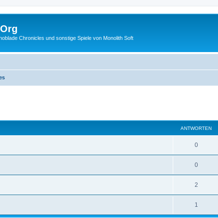
.Org
lade Chronicles und sonstige Spiele von Monolith Soft
es
eiterte Suche
ANTWORTEN
0
0
2
1