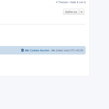
4 Themen • Seite
1
von
1
Gehe zu
Alle Cookies löschen
Alle Zeiten sind
UTC+02:00