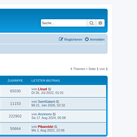
Suche
Erweiterte Suche
Registrieren
Anmelden
4 Themen • Seite
1
von
1
ZUGRIFFE
LETZTER BEITRAG
von
Lloyd
65030
Di 26. Jul 2022, 01:01
von
SamiSalami
11153
Mi 21. Jan 2026, 02:32
von
Anzinono
222902
Sa 17. Aug 2024, 05:08
von
Pikarobbi
50664
Mo 1. Aug 2022, 22:06