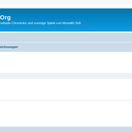
.Org
lade Chronicles und sonstige Spiele von Monolith Soft
Zeichnungen
eiterte Suche