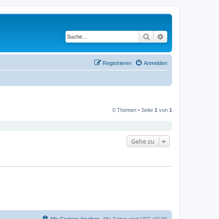
Suche
Erweiterte Suche
Registrieren
Anmelden
0 Themen • Seite
1
von
1
Gehe zu