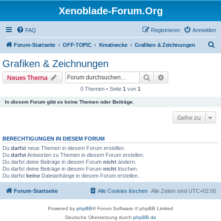
Xenoblade-Forum.Org
FAQ
Registrieren
Anmelden
S
Forum-Startseite
OFF-TOPIC
Kreativecke
Grafiken & Zeichnungen
u
Grafiken & Zeichnungen
c
Suche
Erweiterte Suche
Neues Thema
h
0 Themen • Seite
1
von
1
e
In diesem Forum gibt es keine Themen oder Beiträge.
Gehe zu
BERECHTIGUNGEN IN DIESEM FORUM
Du
darfst
neue Themen in diesem Forum erstellen.
Du
darfst
Antworten zu Themen in diesem Forum erstellen.
Du darfst deine Beiträge in diesem Forum
nicht
ändern.
Du darfst deine Beiträge in diesem Forum
nicht
löschen.
Du darfst
keine
Dateianhänge in diesem Forum erstellen.
Forum-Startseite
Alle Cookies löschen
Alle Zeiten sind
UTC+02:00
Powered by
phpBB
® Forum Software © phpBB Limited
Deutsche Übersetzung durch
phpBB.de