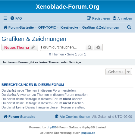
Xenoblade-Forum.Org
FAQ
Registrieren
Anmelden
S
Forum-Startseite
OFF-TOPIC
Kreativecke
Grafiken & Zeichnungen
u
Grafiken & Zeichnungen
c
Suche
Erweiterte Suche
Neues Thema
h
0 Themen • Seite
1
von
1
e
In diesem Forum gibt es keine Themen oder Beiträge.
Gehe zu
BERECHTIGUNGEN IN DIESEM FORUM
Du
darfst
neue Themen in diesem Forum erstellen.
Du
darfst
Antworten zu Themen in diesem Forum erstellen.
Du darfst deine Beiträge in diesem Forum
nicht
ändern.
Du darfst deine Beiträge in diesem Forum
nicht
löschen.
Du darfst
keine
Dateianhänge in diesem Forum erstellen.
Forum-Startseite
Alle Cookies löschen
Alle Zeiten sind
UTC+02:00
Powered by
phpBB
® Forum Software © phpBB Limited
Deutsche Übersetzung durch
phpBB.de