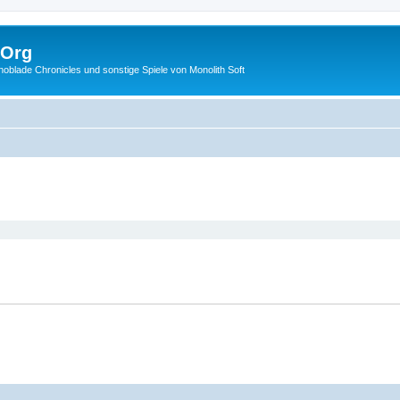
.Org
lade Chronicles und sonstige Spiele von Monolith Soft
eiterte Suche