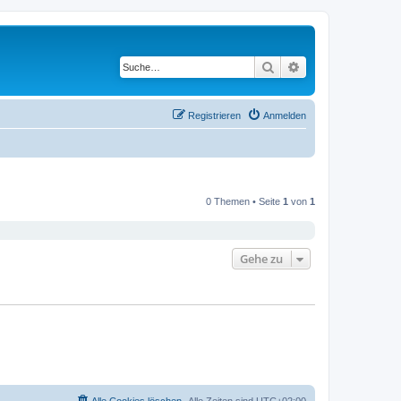
Suche
Erweiterte Suche
Registrieren
Anmelden
0 Themen • Seite
1
von
1
Gehe zu