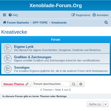
Xenoblade-Forum.Org
FAQ
Registrieren
Anmelden
S
Forum-Startseite
OFF-TOPIC
Kreativecke
u
Kreativecke
c
Forum
h
e
Eigene Lyrik
Der Bereich für eigene Geschichten, Songtexte, Gedichte und Ähnliches.
Grafiken & Zeichnungen
Eigens erstellte Grafiken und Zeichnungen könnt ihr hier veröffentlichen.
Sonstiges
Für kreative Ergüsse jeglicher Art, die in die anderen Foren nicht hineinpassen.
Suche
Erweiterte Suche
Neues Thema
0 Themen • Seite
1
von
1
In diesem Forum gibt es keine Themen oder Beiträge.
Gehe zu