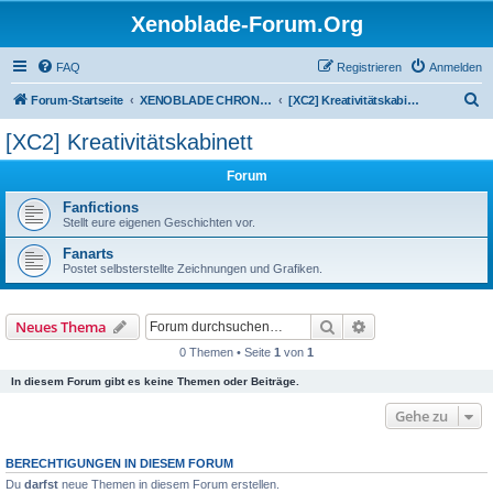
Xenoblade-Forum.Org
FAQ
Registrieren
Anmelden
S
Forum-Startseite
XENOBLADE CHRONICLES 2
[XC2] Kreativitätskabinett
u
[XC2] Kreativitätskabinett
c
Forum
h
e
Fanfictions
Stellt eure eigenen Geschichten vor.
Fanarts
Postet selbsterstellte Zeichnungen und Grafiken.
Suche
Erweiterte Suche
Neues Thema
0 Themen • Seite
1
von
1
In diesem Forum gibt es keine Themen oder Beiträge.
Gehe zu
BERECHTIGUNGEN IN DIESEM FORUM
Du
darfst
neue Themen in diesem Forum erstellen.