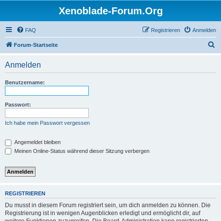
Xenoblade-Forum.Org
FAQ
Registrieren
Anmelden
S
Forum-Startseite
u
Anmelden
c
h
Benutzername:
e
Passwort:
Ich habe mein Passwort vergessen
Angemeldet bleiben
Meinen Online-Status während dieser Sitzung verbergen
REGISTRIEREN
Du musst in diesem Forum registriert sein, um dich anmelden zu können. Die
Registrierung ist in wenigen Augenblicken erledigt und ermöglicht dir, auf
weitere Funktionen zuzugreifen. Die Board-Administration kann registrierten