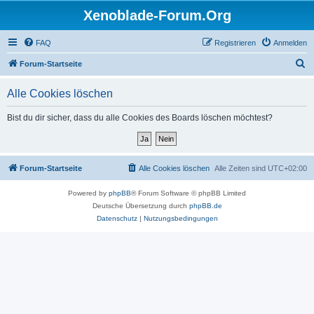
Xenoblade-Forum.Org
FAQ
Registrieren
Anmelden
S
Forum-Startseite
u
Alle Cookies löschen
c
h
Bist du dir sicher, dass du alle Cookies des Boards löschen möchtest?
e
Forum-Startseite
Alle Cookies löschen
Alle Zeiten sind
UTC+02:00
Powered by
phpBB
® Forum Software © phpBB Limited
Deutsche Übersetzung durch
phpBB.de
Datenschutz
|
Nutzungsbedingungen