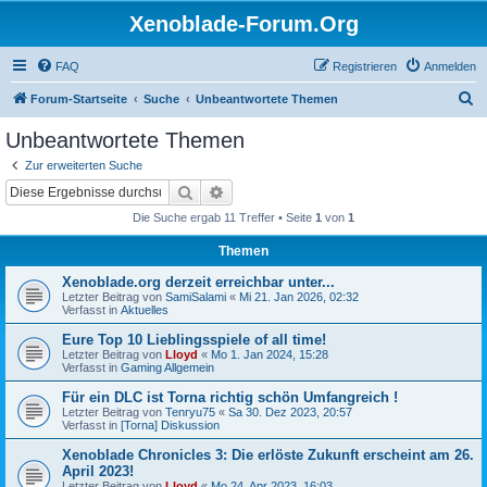
Xenoblade-Forum.Org
FAQ
Registrieren
Anmelden
S
Forum-Startseite
Suche
Unbeantwortete Themen
u
Unbeantwortete Themen
c
Zur erweiterten Suche
h
Suche
Erweiterte Suche
e
Die Suche ergab 11 Treffer • Seite
1
von
1
Themen
Xenoblade.org derzeit erreichbar unter...
Letzter Beitrag von
SamiSalami
«
Mi 21. Jan 2026, 02:32
Verfasst in
Aktuelles
Eure Top 10 Lieblingsspiele of all time!
Letzter Beitrag von
Lloyd
«
Mo 1. Jan 2024, 15:28
Verfasst in
Gaming Allgemein
Für ein DLC ist Torna richtig schön Umfangreich !
Letzter Beitrag von
Tenryu75
«
Sa 30. Dez 2023, 20:57
Verfasst in
[Torna] Diskussion
Xenoblade Chronicles 3: Die erlöste Zukunft erscheint am 26.
April 2023!
Letzter Beitrag von
Lloyd
«
Mo 24. Apr 2023, 16:03