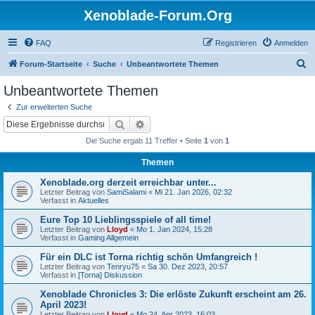
Xenoblade-Forum.Org
FAQ
Registrieren
Anmelden
S
Forum-Startseite
Suche
Unbeantwortete Themen
u
Unbeantwortete Themen
c
Zur erweiterten Suche
h
Suche
Erweiterte Suche
e
Die Suche ergab 11 Treffer • Seite
1
von
1
Themen
Xenoblade.org derzeit erreichbar unter...
Letzter Beitrag von
SamiSalami
«
Mi 21. Jan 2026, 02:32
Verfasst in
Aktuelles
Eure Top 10 Lieblingsspiele of all time!
Letzter Beitrag von
Lloyd
«
Mo 1. Jan 2024, 15:28
Verfasst in
Gaming Allgemein
Für ein DLC ist Torna richtig schön Umfangreich !
Letzter Beitrag von
Tenryu75
«
Sa 30. Dez 2023, 20:57
Verfasst in
[Torna] Diskussion
Xenoblade Chronicles 3: Die erlöste Zukunft erscheint am 26.
April 2023!
Letzter Beitrag von
Lloyd
«
Mo 24. Apr 2023, 16:03