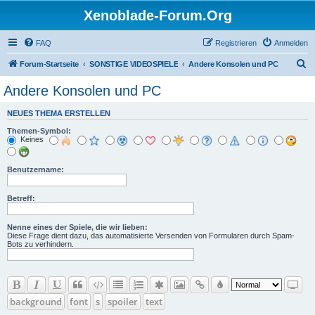
Xenoblade-Forum.Org
FAQ
Registrieren
Anmelden
S
Forum-Startseite
SONSTIGE VIDEOSPIELE
Andere Konsolen und PC
u
Andere Konsolen und PC
c
NEUES THEMA ERSTELLEN
h
Themen-Symbol:
e
Keines
Benutzername:
Betreff:
Nenne eines der Spiele, die wir lieben:
Diese Frage dient dazu, das automatisierte Versenden von Formularen durch Spam-
Bots zu verhindern.
background
font
s
spoiler
text